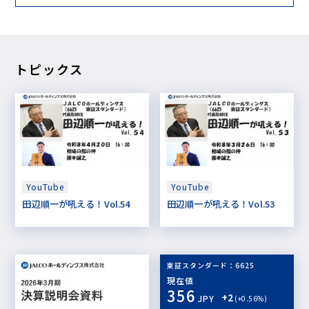
トピックス
YouTube
YouTube
田辺順一が吼える！Vol.54
田辺順一が吼える！Vol.53
東証スタンダード：6625
現在値
356
+2
JPY
(+0.56%)