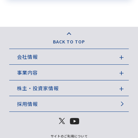
BACK TO TOP
会社情報
トップメッセージ
事業内容
会社概要
ビジネスモデル
株主・投資家情報
不動産事業（賃貸）
ニュース
採用情報
不動産事業（販売）
株主･投資家の皆様へ
ファイナンス事業
IRライブラリ
M&A事業
株式について
データセンター・エネルギー事業
サイトのご利用について